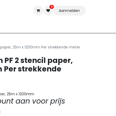
0
Aanmelden
t-ware
Inkten
Tools
Nieuwe Producten
Onderste
il paper, 25m x 1200mm Per strekkende meter
 PF 2 stencil paper,
 Per strekkende
paper, 25m x 1200mm
nt aan voor prijs
t