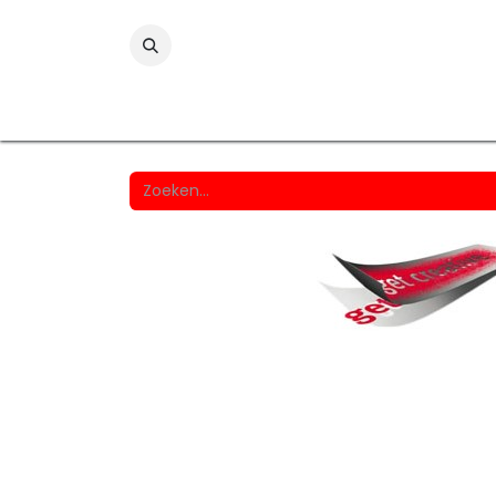
Folies
Printmedia
Laminaten
Wind