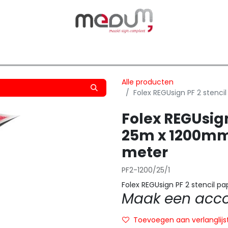
owfilm
Transfers
Silhouette
Graphtec
Hard-/Sof
Alle producten
Folex REGUsign PF 2 stenc
Folex REGUsign
25m x 1200mm
meter
PF2-1200/25/1
Folex REGUsign PF 2 stencil 
Maak een accou
Toevoegen aan verlanglijs