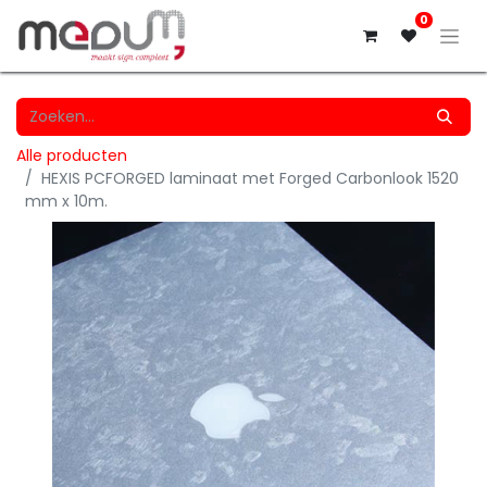
0
Alle producten
HEXIS PCFORGED laminaat met Forged Carbonlook 1520
mm x 10m.