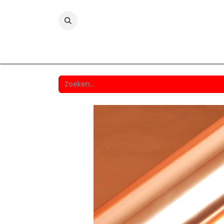
Folies
Printmedia
Laminaten
Wind