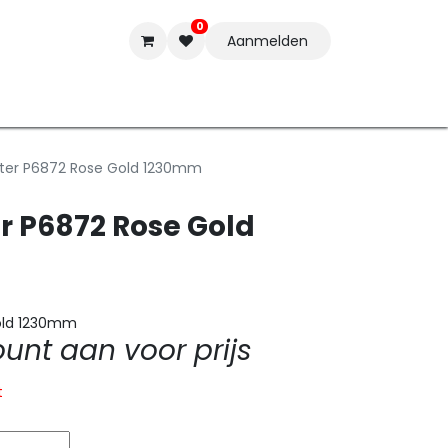
0
Aanmelden
t-ware
Inkten
Tools
Nieuwe Producten
Onderste
ster P6872 Rose Gold 1230mm
er P6872 Rose Gold
Gold 1230mm
nt aan voor prijs
t