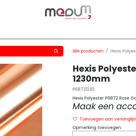
owfilm
Transfers
Silhouette
Graphtec
Hard-/Sof
Alle producten
Hexis Polye
Hexis Polyest
1230mm
P68721230
Hexis Polyester P6872 Rose 
Maak een accou
Toevoegen aan verlanglijs
Opmerking toevoegen: