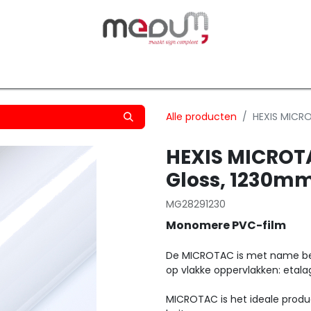
owfilm
Transfers
Silhouette
Graphtec
Hard-/Sof
Alle producten
HEXIS MICR
HEXIS MICROT
Gloss, 1230mm
MG28291230
Monomere PVC-film
De MICROTAC is met name b
op vlakke oppervlakken: etala
MICROTAC is het ideale produ