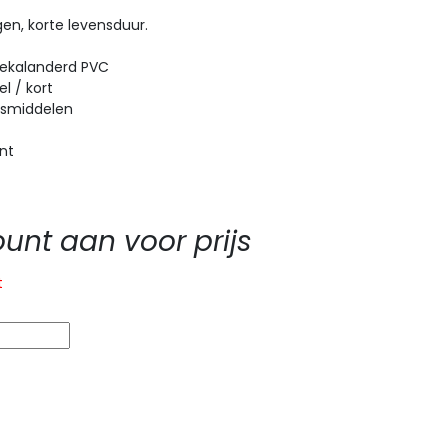
en, korte levensduur.
gekalanderd PVC
l / kort
losmiddelen
ant
nt aan voor prijs
t