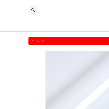
Folies
Printmedia
Laminaten
Wind