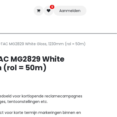
0
Aanmelden
t-ware
Inkten
Tools
Nieuwe Producten
Onderste
OTAC MG2829 White Gloss, 1230mm (rol = 50m)
AC MG2829 White
 (rol = 50m)
edoeld voor kortlopende reclamecampagnes
ges, tentoonstellingen etc.
ct voor korte termijn markeringen binnen en