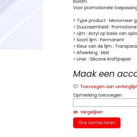
buiten.
Voor promotionele toepassing
> Type product : Monomeer 
> Duurzaamheid : Promotionee
> Lijm : Acryl op basis van op
> Soort lijm : Permanent
> Kleur van de lijm : Transpar
> Afwerking : Mat
> Liner : Silicone Kraftpapier
Maak een accou
Toevoegen aan verlanglijs
Opmerking toevoegen:
Vergelijken
Ons contacteren