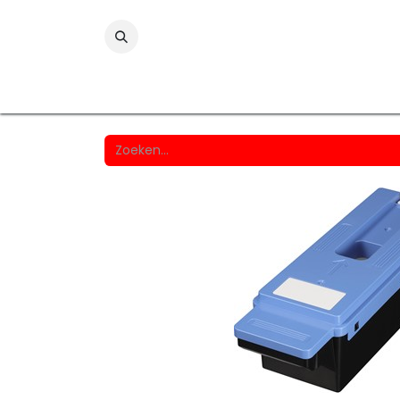
Folies
Printmedia
Laminaten
Wind