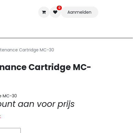
0
Aanmelden
t-ware
Inkten
Tools
Nieuwe Producten
Onderste
tenance Cartridge MC-30
nance Cartridge MC-
ge MC-30
nt aan voor prijs
t