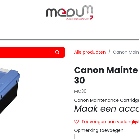
owfilm
Transfers
Silhouette
Graphtec
Hard-/Sof
Alle producten
Canon Main
Canon Mainte
30
MC30
Canon Maintenance Cartrid
Maak een accou
Toevoegen aan verlanglijs
Opmerking toevoegen: