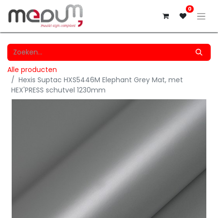
0
Alle producten
Hexis Suptac HXS5446M Elephant Grey Mat, met
HEX'PRESS schutvel 1230mm