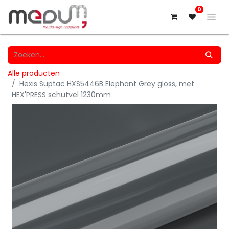
0
Alle producten
Hexis Suptac HXS5446B Elephant Grey gloss, met
HEX'PRESS schutvel 1230mm