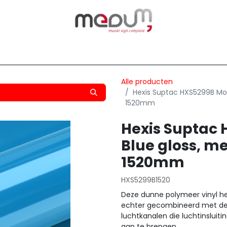
owfilm
Transfers
Silhouette
Graphtec
Hard-/Sof
Alle producten
Hexis Suptac HXS5299B Mont
1520mm
Hexis Suptac 
Blue gloss, m
1520mm
HXS5299B1520
Deze dunne polymeer vinyl he
echter gecombineerd met de b
luchtkanalen die luchtinsluiti
aan te brengen.