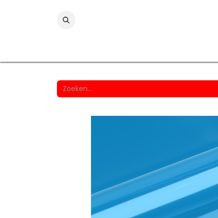
Folies
Printmedia
Laminaten
Wind