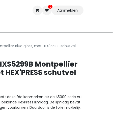
0
Aanmelden
t-ware
Inkten
Tools
Nieuwe Producten
Onderste
pellier Blue gloss, met HEX'PRESS schutvel
HXS5299B Montpellier
et HEX'PRESS schutvel
eft dezelfde kenmerken als de S5000 serie nu
ekende HexPress lijmlaag. De lijmlaag bevat
ngen voorkomen. Daardoor is de folie makkelijk