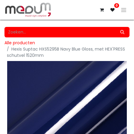
0
Alle producten
Hexis Suptac HXS5295B Navy Blue Gloss, met HEX'PRESS
schutvel 1520mm