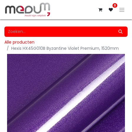
0
Alle producten
Hexis HX45G010B Byzantine Violet Premium, 1520mm