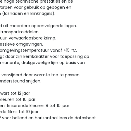
e hoge technische prestaties en de
tworpen voor gebruik op gebogen en
 (lasnaden en klinknagels).
ld uit meerdere opeenvolgende lagen.
 transportmiddelen.
duur, verwaarloosbare krimp.
ressieve omgevingen.
n omgevingstemperatuur vanaf +15 °C.
t door zijn kernkarakter voor toepassing op
rmanente, drukgevoelige lijm op basis van
n verwijderd door warmte toe te passen.
ndersteund snijden.
lies;
rt tot 12 jaar
uren tot 10 jaar
rriserende kleuren 8 tot 10 jaar
 films tot 10 jaar
V voor hellend en horizontaal lees de datasheet.