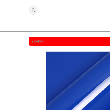
Folies
Printmedia
Laminaten
Wind