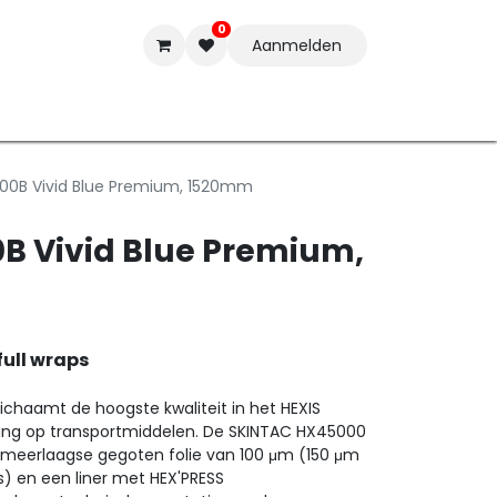
0
Aanmelden
t-ware
Inkten
Tools
Nieuwe Producten
Onderste
00B Vivid Blue Premium, 1520mm
B Vivid Blue Premium,
full wraps
ichaamt de hoogste kwaliteit in het HEXIS
sing op transportmiddelen. De SKINTAC HX45000
n meerlaagse gegoten folie van 100 μm (150 μm
s) en een liner met HEX'PRESS