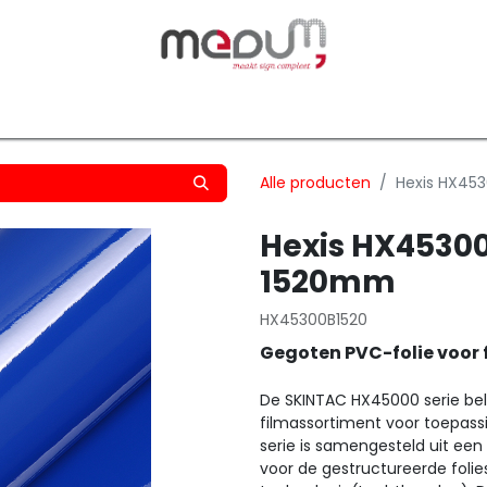
owfilm
Transfers
Silhouette
Graphtec
Hard-/Sof
Alle producten
Hexis HX453
Hexis HX45300
1520mm
HX45300B1520
Gegoten PVC-folie voor 
De SKINTAC HX45000 serie bel
filmassortiment voor toepas
serie is samengesteld uit ee
voor de gestructureerde folie