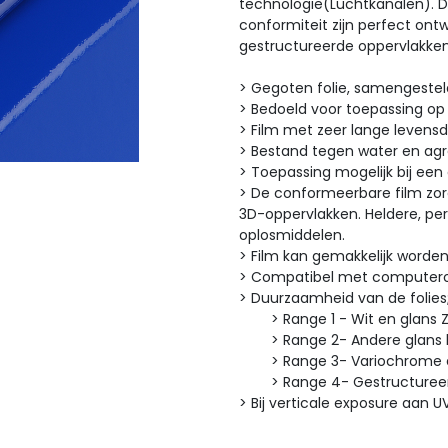
technologie(Luchtkanalen). D
conformiteit zijn perfect on
gestructureerde oppervlakken
> Gegoten folie, samengeste
> Bedoeld voor toepassing op
> Film met zeer lange levens
> Bestand tegen water en ag
> Toepassing mogelijk bij ee
> De conformeerbare film zorg
3D-oppervlakken. Heldere, pe
oplosmiddelen.
> Film kan gemakkelijk worde
> Compatibel met computero
> Duurzaamheid van de fo
> Range 1 - Wit en glans Zwa
> Range 2- Andere glans kle
> Range 3- Variochrome en I
> Range 4- Gestructureerde
> Bij verticale exposure aan U