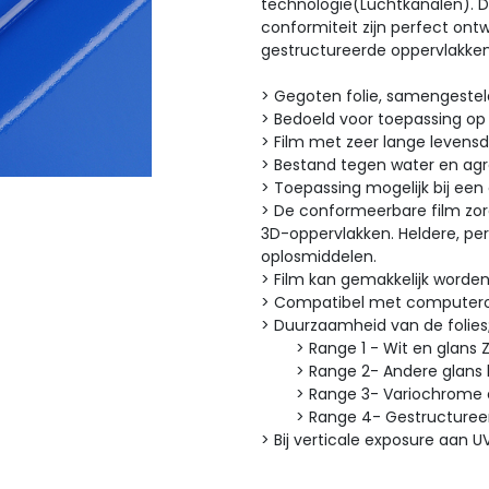
technologie(Luchtkanalen). D
conformiteit zijn perfect on
gestructureerde oppervlakken
> Gegoten folie, samengeste
> Bedoeld voor toepassing op
> Film met zeer lange levens
> Bestand tegen water en ag
> Toepassing mogelijk bij ee
> De conformeerbare film zorg
3D-oppervlakken. Heldere, pe
oplosmiddelen.
> Film kan gemakkelijk worde
> Compatibel met computero
> Duurzaamheid van de fo
> Range 1 - Wit en glans Zwa
> Range 2- Andere glans kle
> Range 3- Variochrome en I
> Range 4- Gestructureerde
> Bij verticale exposure aan U