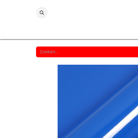
Folies
Printmedia
Laminaten
Wind