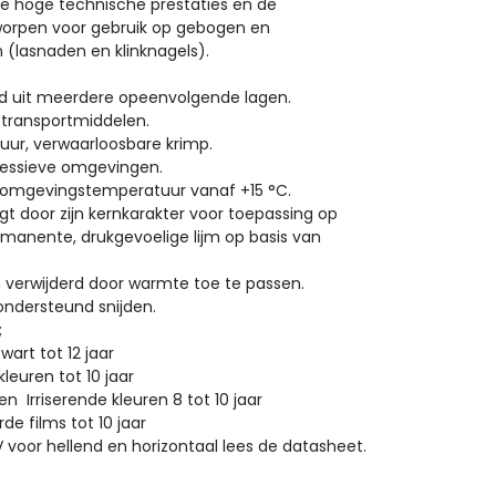
e hoge technische prestaties en de
tworpen voor gebruik op gebogen en
 (lasnaden en klinknagels).
ld uit meerdere opeenvolgende lagen.
 transportmiddelen.
duur, verwaarloosbare krimp.
ressieve omgevingen.
n omgevingstemperatuur vanaf +15 °C.
t door zijn kernkarakter voor toepassing op
rmanente, drukgevoelige lijm op basis van
n verwijderd door warmte toe te passen.
ndersteund snijden.
lies;
rt tot 12 jaar
uren tot 10 jaar
rriserende kleuren 8 tot 10 jaar
 films tot 10 jaar
V voor hellend en horizontaal lees de datasheet.