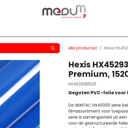
owfilm
Transfers
Silhouette
Graphtec
Hard-/Sof
Alle producten
Hexis HX45
Hexis HX45293
Premium, 15
HX45293B1520
Gegoten PVC-folie voor 
De SKINTAC HX45000 serie bel
filmassortiment voor toepas
serie is samengesteld uit ee
voor de gestructureerde folie