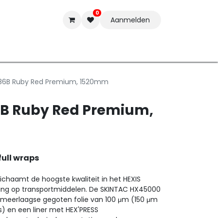
0
Aanmelden
t-ware
Inkten
Tools
Nieuwe Producten
Onderste
186B Ruby Red Premium, 1520mm
6B Ruby Red Premium,
full wraps
ichaamt de hoogste kwaliteit in het HEXIS
sing op transportmiddelen. De SKINTAC HX45000
n meerlaagse gegoten folie van 100 μm (150 μm
s) en een liner met HEX'PRESS