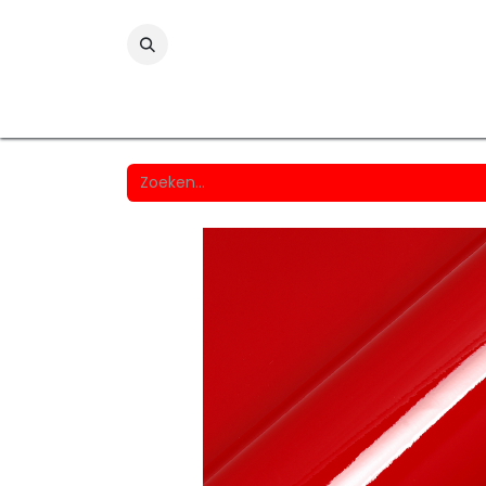
Folies
Printmedia
Laminaten
Wind