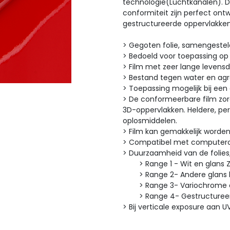
technologie(Luchtkanalen). D
conformiteit zijn perfect on
gestructureerde oppervlakken
> Gegoten folie, samengeste
> Bedoeld voor toepassing op
> Film met zeer lange levens
> Bestand tegen water en ag
> Toepassing mogelijk bij ee
> De conformeerbare film zorg
3D-oppervlakken. Heldere, pe
oplosmiddelen.
> Film kan gemakkelijk worde
> Compatibel met computero
> Duurzaamheid van de fo
> Range 1 - Wit en glans Zwa
> Range 2- Andere glans kle
> Range 3- Variochrome en I
> Range 4- Gestructureerde
> Bij verticale exposure aan U