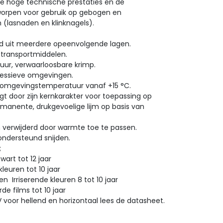
e hoge technische prestaties en de
tworpen voor gebruik op gebogen en
 (lasnaden en klinknagels).
ld uit meerdere opeenvolgende lagen.
 transportmiddelen.
duur, verwaarloosbare krimp.
ressieve omgevingen.
n omgevingstemperatuur vanaf +15 °C.
t door zijn kernkarakter voor toepassing op
rmanente, drukgevoelige lijm op basis van
n verwijderd door warmte toe te passen.
ndersteund snijden.
lies;
rt tot 12 jaar
uren tot 10 jaar
rriserende kleuren 8 tot 10 jaar
 films tot 10 jaar
V voor hellend en horizontaal lees de datasheet.