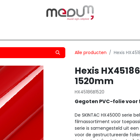
owfilm
Transfers
Silhouette
Graphtec
Hard-/Sof
Alle producten
Hexis HX45
Hexis HX4518
1520mm
HX45186B1520
Gegoten PVC-folie voor 
De SKINTAC HX45000 serie bel
filmassortiment voor toepas
serie is samengesteld uit ee
voor de gestructureerde folie