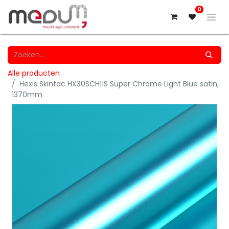
0
Alle producten
Hexis Skintac HX30SCH11S Super Chrome Light Blue satin,
1370mm