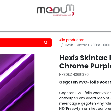
owfilm
Transfers
Silhouette
Graphtec
Hard-/Sof
Alle producten
Hexis Skintac HX30SCH06B
Hexis Skinta
Chrome Purpl
HX30SCH06B1370
Gegoten PVC-folie voor 
Gegoten PVC-folie voor volle
ontworpen om voertuigen of o
meerlaagse gegoten vinylfol
HEX'Press-lijm om het aanbre