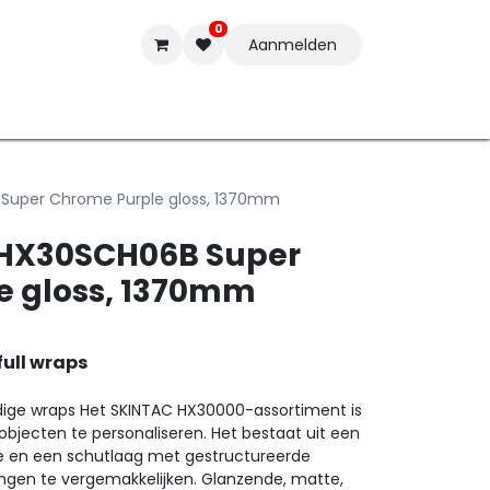
0
Aanmelden
t-ware
Inkten
Tools
Nieuwe Producten
Onderste
 Super Chrome Purple gloss, 1370mm
c HX30SCH06B Super
e gloss, 1370mm
full wraps
dige wraps Het SKINTAC HX30000-assortiment is
bjecten te personaliseren. Het bestaat uit een
ie en een schutlaag met gestructureerde
ngen te vergemakkelijken. Glanzende, matte,