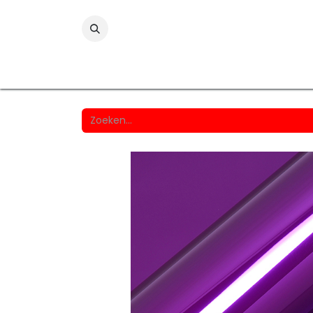
Folies
Printmedia
Laminaten
Wind