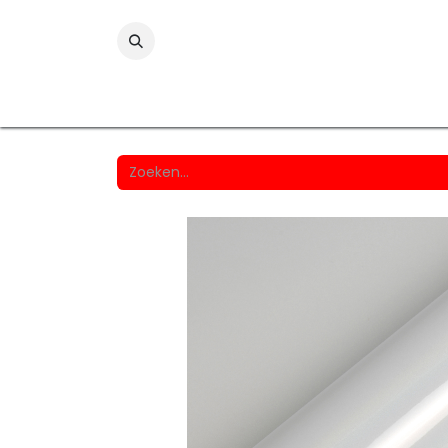
Folies
Printmedia
Laminaten
Wind