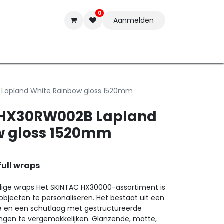
0
Aanmelden
t-ware
Inkten
Tools
Nieuwe Producten
Onderste
 Lapland White Rainbow gloss 1520mm
c HX30RW002B Lapland
w gloss 1520mm
full wraps
dige wraps Het SKINTAC HX30000-assortiment is
bjecten te personaliseren. Het bestaat uit een
ie en een schutlaag met gestructureerde
ngen te vergemakkelijken. Glanzende, matte,