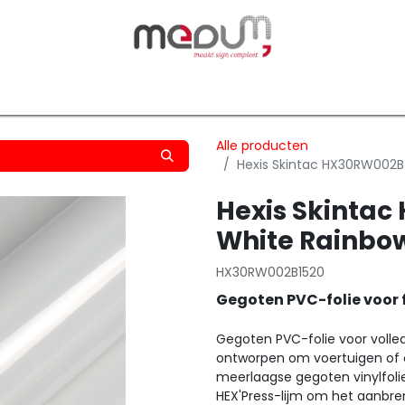
owfilm
Transfers
Silhouette
Graphtec
Hard-/Sof
Alle producten
Hexis Skintac HX30RW002B
Hexis Skinta
White Rainbo
HX30RW002B1520
Gegoten PVC-folie voor 
Gegoten PVC-folie voor volle
ontworpen om voertuigen of o
meerlaagse gegoten vinylfol
HEX'Press-lijm om het aanbre