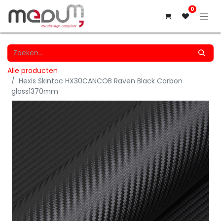
0
Alle producten
Hexis Skintac HX30CANCOB Raven Black Carbon
gloss1370mm