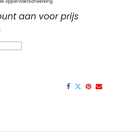
e oppervlakteafwerking.
nt aan voor prijs
t