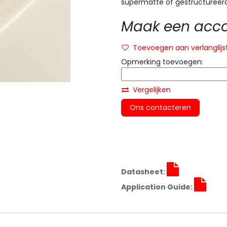
supermatte of gestructureerd
Maak een accou
Toevoegen aan verlanglijs
Opmerking toevoegen:
Vergelijken
Ons contacteren
Datasheet:
Application Guide: