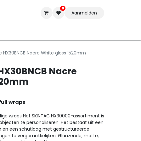
0
Aanmelden
t-ware
Inkten
Tools
Nieuwe Producten
Onderste
ac HX30BNCB Nacre White gloss 1520mm
c HX30BNCB Nacre
1520mm
full wraps
dige wraps Het SKINTAC HX30000-assortiment is
bjecten te personaliseren. Het bestaat uit een
ie en een schutlaag met gestructureerde
ngen te vergemakkelijken. Glanzende, matte,