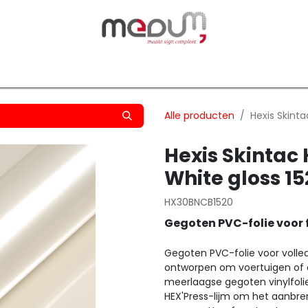
owfilm
Transfers
Silhouette
Graphtec
Hard-/Sof
Alle producten
Hexis Skint
Hexis Skinta
White gloss 
HX30BNCB1520
Gegoten PVC-folie voor 
Gegoten PVC-folie voor volle
ontworpen om voertuigen of o
meerlaagse gegoten vinylfol
HEX'Press-lijm om het aanbre