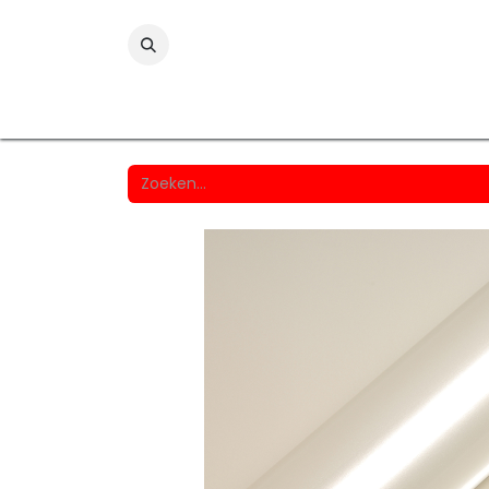
Folies
Printmedia
Laminaten
Wind