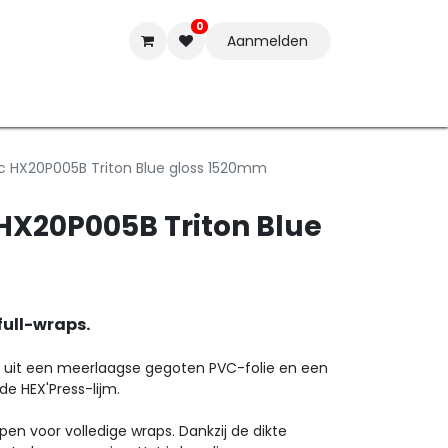
0
Aanmelden
t-ware
Inkten
Tools
Nieuwe Producten
Onderste
ac HX20P005B Triton Blue gloss 1520mm
 HX20P005B Triton Blue
full-wraps.
uit een meerlaagse gegoten PVC-folie en een
de HEX'Press-lijm.
pen voor volledige wraps. Dankzij de dikte