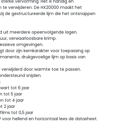
ij sterke vervorming. Het is handig en
n te verwijderen. De HX20000 maakt het
ij de gestructureerde lijm die het ontsnappen
ld uit meerdere opeenvolgende lagen.
duur, verwaarloosbare krimp.
ressieve omgevingen.
t door zijn kernkarakter voor toepassing op
rmanente, drukgevoelige lijm op basis van
n verwijderd door warmte toe te passen.
ndersteund snijden.
lies;
art tot 6 jaar
tot 5 jaar
 tot 4 jaar
 2 jaar
lms tot 0,5 jaar
V voor hellend en horizontaal lees de datasheet.