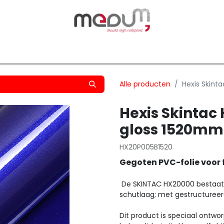
owfilm
Transfers
Silhouette
Graphtec
Hard-/Sof
Alle producten
Hexis Skint
Hexis Skintac
gloss 1520mm
HX20P005B1520
Gegoten PVC-folie voor 
De SKINTAC HX20000 bestaat 
schutlaag; met gestructureer
Dit product is speciaal ontwor