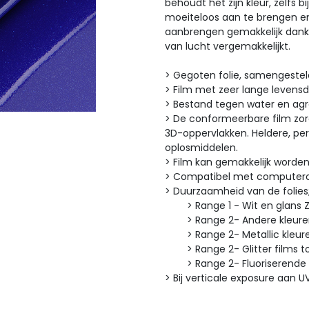
behoudt het zijn kleur, zelfs b
moeiteloos aan te brengen e
aanbrengen gemakkelijk dankz
van lucht vergemakkelijkt.
> Gegoten folie, samengeste
> Film met zeer lange levens
> Bestand tegen water en ag
> De conformeerbare film zorg
3D-oppervlakken. Heldere, pe
oplosmiddelen.
> Film kan gemakkelijk worde
> Compatibel met computero
> Duurzaamheid van de fo
> Range 1 - Wit en glans Zw
> Range 2- Andere kleuren 
> Range 2- Metallic kleuren
> Range 2- Glitter films tot
> Range 2- Fluoriserende fi
> Bij verticale exposure aan U