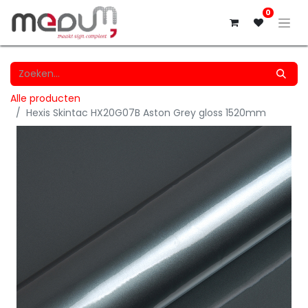
0
Alle producten
Hexis Skintac HX20G07B Aston Grey gloss 1520mm