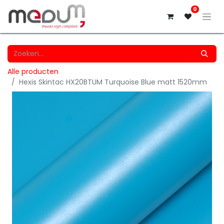
0
Alle producten
Hexis Skintac HX20BTUM Turquoise Blue matt 1520mm