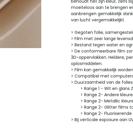
behoudt het zijn kleur, zelfs b
moeiteloos aan te brengen e
aanbrengen gemakkelijk dankz
van lucht vergemakkelijkt.
> Gegoten folie, samengeste
> Film met zeer lange levens
> Bestand tegen water en ag
> De conformeerbare film zorg
3D-oppervlakken. Heldere, pe
oplosmiddelen.
> Film kan gemakkelijk worde
> Compatibel met computero
> Duurzaamheid van de fo
> Range 1 - Wit en glans Zw
> Range 2- Andere kleuren 
> Range 2- Metallic kleuren
> Range 2- Glitter films tot
> Range 2- Fluoriserende fi
> Bij verticale exposure aan U