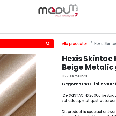
owfilm
Transfers
Silhouette
Graphtec
Hard-/Sof
Alle producten
Hexis Skint
Hexis Skinta
Beige Metalic
HX20BCMB1520
Gegoten PVC-folie voor 
De SKINTAC HX20000 bestaat 
schutlaag; met gestructureer
Dit product is speciaal ontwor