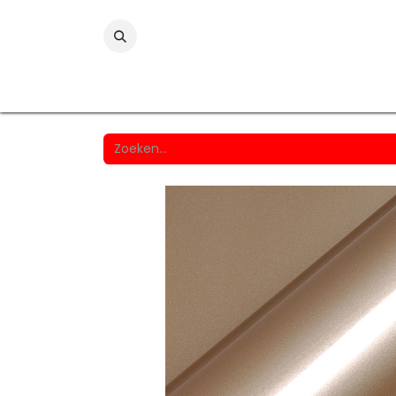
Folies
Printmedia
Laminaten
Wind