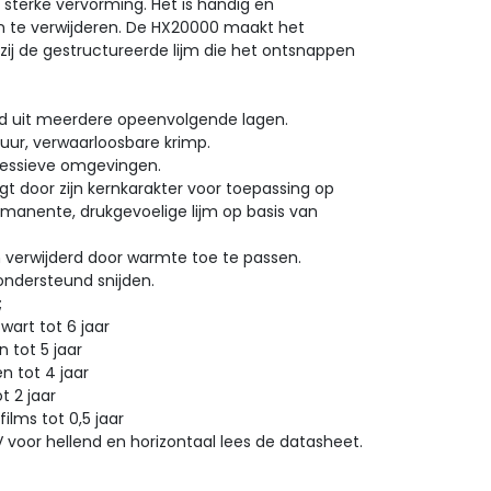
ij sterke vervorming. Het is handig en
n te verwijderen. De HX20000 maakt het
ij de gestructureerde lijm die het ontsnappen
ld uit meerdere opeenvolgende lagen.
duur, verwaarloosbare krimp.
ressieve omgevingen.
t door zijn kernkarakter voor toepassing op
rmanente, drukgevoelige lijm op basis van
n verwijderd door warmte toe te passen.
ndersteund snijden.
lies;
art tot 6 jaar
tot 5 jaar
 tot 4 jaar
 2 jaar
lms tot 0,5 jaar
V voor hellend en horizontaal lees de datasheet.