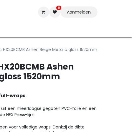
0
Aanmelden
t-ware
Inkten
Tools
Nieuwe Producten
Onderste
ac HX20BCMB Ashen Beige Metalic gloss 1520mm
c HX20BCMB Ashen
 gloss 1520mm
full-wraps.
uit een meerlaagse gegoten PVC-folie en een
de HEX'Press-lijm.
pen voor volledige wraps. Dankzij de dikte