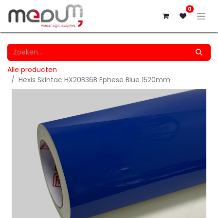
0
Alle producten
Hexis Skintac HX20B36B Ephese Blue 1520mm