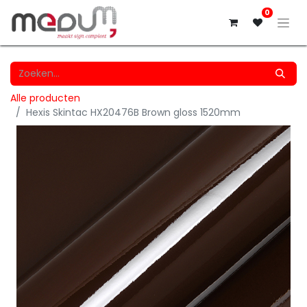
0
Alle producten
Hexis Skintac HX20476B Brown gloss 1520mm