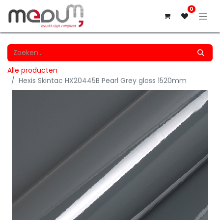
0
Alle producten
Hexis Skintac HX20445B Pearl Grey gloss 1520mm