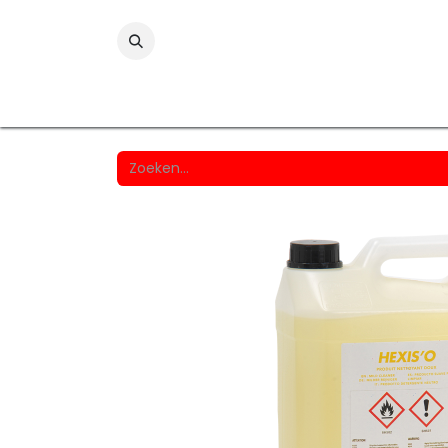
Folies
Printmedia
Laminaten
Wind