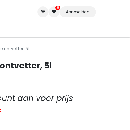
0
Aanmelden
t-ware
Inkten
Tools
Nieuwe Producten
Onderste
e ontvetter, 5l
ontvetter, 5l
nt aan voor prijs
t