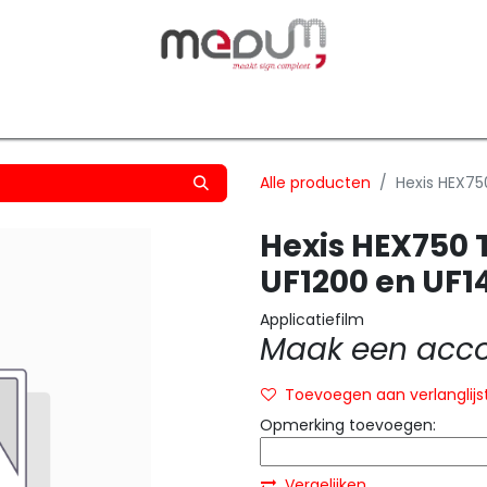
owfilm
Transfers
Silhouette
Graphtec
Hard-/Sof
Alle producten
Hexis HEX750
Hexis HEX750 T
UF1200 en UF14
Applicatiefilm
Maak een accou
Toevoegen aan verlanglijs
Opmerking toevoegen:
Vergelijken