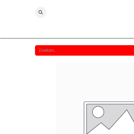
Folies
Printmedia
Laminaten
Wind