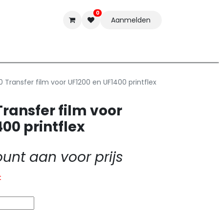
0
Aanmelden
t-ware
Inkten
Tools
Nieuwe Producten
Onderste
 Transfer film voor UF1200 en UF1400 printflex
ransfer film voor
00 printflex
nt aan voor prijs
t