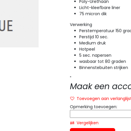
Poly-Urethaan
Licht-kleefbare liner
75 micron dik
Verwerking
Perstemperatuur 150 gra
Perstijd 10 sec.
Medium druk
Hotpeel
5 sec. napersen
wasbaar tot 80 graden
Binnenstebuiten strijken
"
Maak een accou
Toevoegen aan verlanglijs
Opmerking toevoegen:
Vergelijken