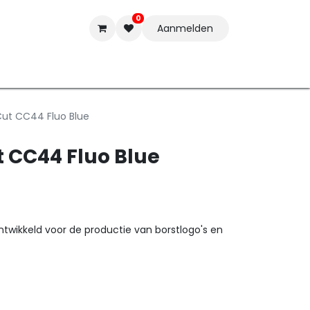
0
Aanmelden
t-ware
Inkten
Tools
Nieuwe Producten
Onderste
Cut CC44 Fluo Blue
t CC44 Fluo Blue
ontwikkeld voor de productie van borstlogo's en