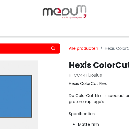
owfilm
Transfers
Silhouette
Graphtec
Hard-/Sof
Alle producten
Hexis Color
Hexis ColorCu
H-CC44FluoBlue
Hexis ColorCut Flex
De ColorCut film is speciaal 
grotere rug logo's
Specificaties
Matte film