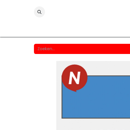
Folies
Printmedia
Laminaten
Wind