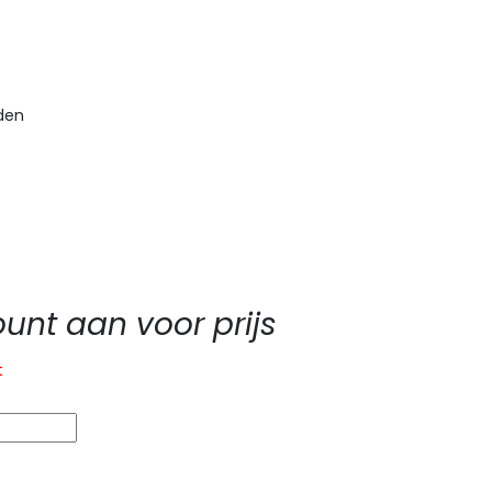
den
nt aan voor prijs
t