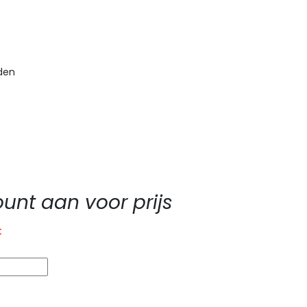
den
nt aan voor prijs
t