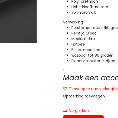
Poly-Urethaan
Licht-kleefbare liner
75 micron dik
Verwerking
Perstemperatuur 150 gra
Perstijd 10 sec.
Medium druk
Hotpeel
5 sec. napersen
wasbaar tot 80 graden
Binnenstebuiten strijken
"
Maak een accou
Toevoegen aan verlanglijs
Opmerking toevoegen:
Vergelijken