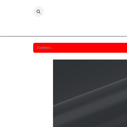
Folies
Printmedia
Laminaten
Wind