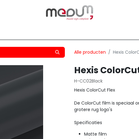
owfilm
Transfers
Silhouette
Graphtec
Hard-/Sof
Alle producten
Hexis Color
Hexis ColorCu
H-CC02Black
Hexis ColorCut Flex
De ColorCut film is speciaal 
grotere rug logo's
Specificaties
Matte film