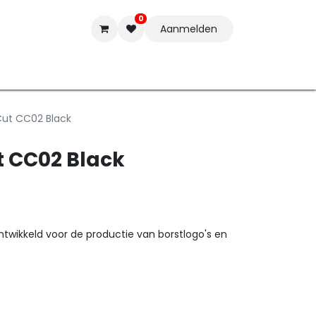
0
Aanmelden
t-ware
Inkten
Tools
Nieuwe Producten
Onderste
Cut CC02 Black
t CC02 Black
ontwikkeld voor de productie van borstlogo's en