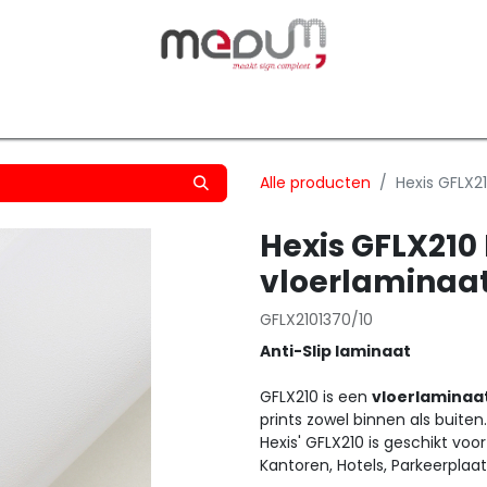
owfilm
Transfers
Silhouette
Graphtec
Hard-/Sof
Alle producten
Hexis GFLX2
Hexis GFLX21
vloerlaminaat
GFLX2101370/10
Anti-Slip laminaat
GFLX210 is een
vloerlaminaa
prints zowel binnen als buiten.
Hexis' GFLX210 is geschikt voo
Kantoren, Hotels, Parkeerplaa