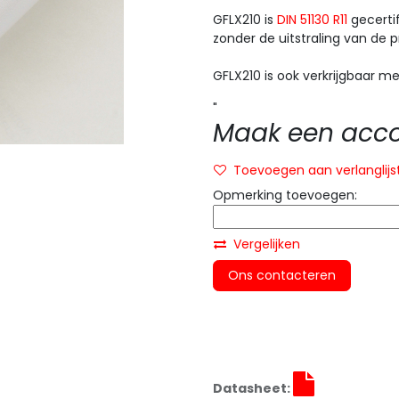
GFLX210 is
DIN 51130 R11
gecertif
zonder de uitstraling van de p
GFLX210 is ook verkrijgbaar met
"
Maak een accou
Toevoegen aan verlanglijs
Opmerking toevoegen:
Vergelijken
Ons contacteren
Datasheet: