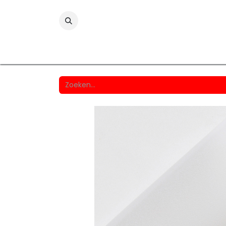
Folies
Printmedia
Laminaten
Wind