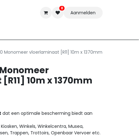
0
Aanmelden
t-ware
Inkten
Tools
Nieuwe Producten
Onderste
10 Monomeer vloerlaminaat [R11] 10m x 1370mm
0 Monomeer
 [R11] 10m x 1370mm
t
dat een optimale bescherming biedt aan
r Kiosken, Winkels, Winkelcentra, Musea,
tsen, Trappen, Trottoirs, Openbaar Vervoer etc.