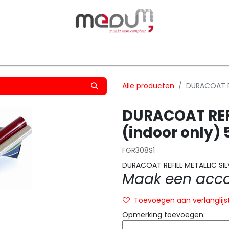
owfilm
Transfers
Silhouette
Graphtec
Hard-/Sof
Alle producten
DURACOAT RE
DURACOAT REFI
(indoor only)
FGR308S1
DURACOAT REFILL METALLIC SIL
Maak een accou
Toevoegen aan verlanglijs
Opmerking toevoegen: