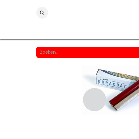
Folies
Printmedia
Laminaten
Wind