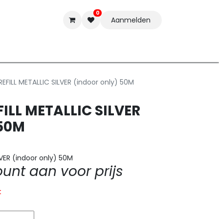
0
Aanmelden
t-ware
Inkten
Tools
Nieuwe Producten
Onderste
FILL METALLIC SILVER (indoor only) 50M
LL METALLIC SILVER
 50M
VER (indoor only) 50M
nt aan voor prijs
t