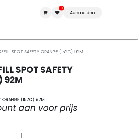
0
Aanmelden
t-ware
Inkten
Tools
Nieuwe Producten
Onderste
EFILL SPOT SAFETY ORANGE (152C) 92M
ILL SPOT SAFETY
) 92M
Y ORANGE (152C) 92M
nt aan voor prijs
t