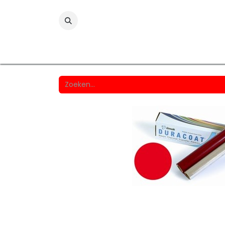
Folies
Printmedia
Laminaten
Wind