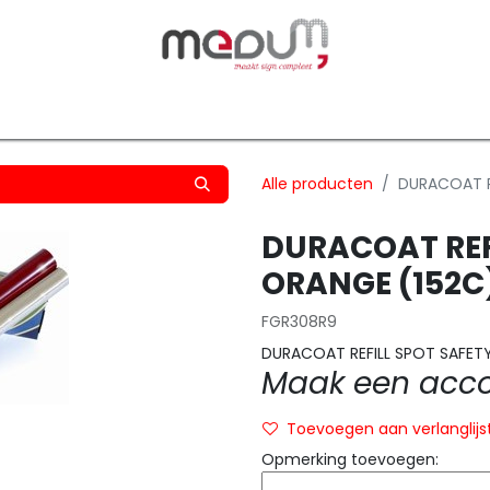
owfilm
Transfers
Silhouette
Graphtec
Hard-/Sof
Alle producten
DURACOAT R
DURACOAT REF
ORANGE (152C
FGR308R9
DURACOAT REFILL SPOT SAFET
Maak een accou
Toevoegen aan verlanglijs
Opmerking toevoegen: