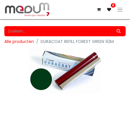
0
Alle producten
DURACOAT REFILL FOREST GREEN 92M