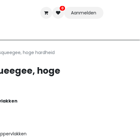
0
Aanmelden
t-ware
Inkten
Tools
Nieuwe Producten
Onderste
squeegee, hoge hardheid
queegee, hoge
vlakken
oppervlakken