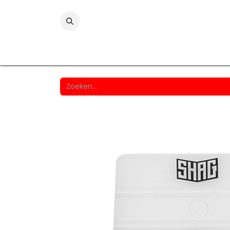
Folies
Printmedia
Laminaten
Wind