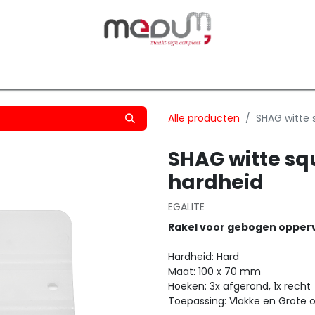
owfilm
Transfers
Silhouette
Graphtec
Hard-/Sof
Alle producten
SHAG witte 
SHAG witte s
hardheid
EGALITE
Rakel voor gebogen opper
Hardheid: Hard
Maat: 100 x 70 mm
Hoeken: 3x afgerond, 1x recht
Toepassing: Vlakke en Grote 