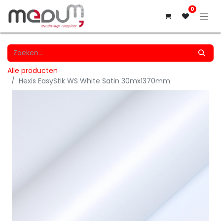
0
Alle producten
Hexis EasyStik WS White Satin 30mx1370mm