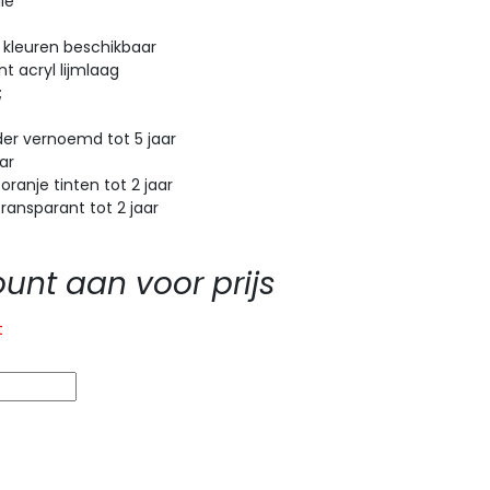
ie
 kleuren beschikbaar
t acryl lijmlaag
;
r vernoemd tot 5 jaar
ar
anje tinten tot 2 jaar
ansparant tot 2 jaar
nt aan voor prijs
t