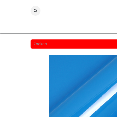
Folies
Printmedia
Laminaten
Wind