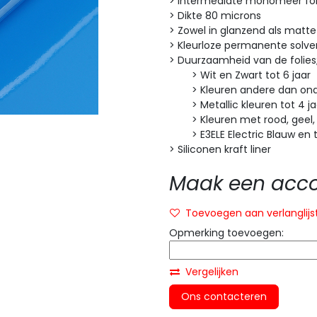
> Intermediate monomeer fol
> Dikte 80 microns
> Zowel in glanzend als matte
> Kleurloze permanente solven
> Duurzaamheid van de folies
> Wit en Zwart tot 6 jaar
> Kleuren andere dan onde
> Metallic kleuren tot 4 ja
> Kleuren met rood, geel, or
> E3ELE Electric Blauw en tr
> Siliconen kraft liner
Maak een accou
Toevoegen aan verlanglijs
Opmerking toevoegen:
Vergelijken
Ons contacteren