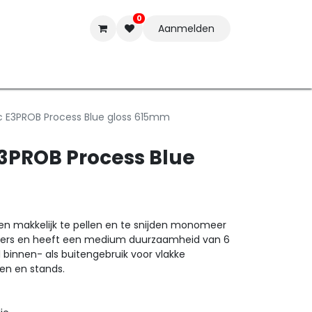
0
Aanmelden
t-ware
Inkten
Tools
Nieuwe Producten
Onderste
c E3PROB Process Blue gloss 615mm
E3PROB Process Blue
een makkelijk te pellen en te snijden monomeer
 letters en heeft een medium duurzaamheid van 6
l binnen- als buitengebruik voor vlakke
en en stands.