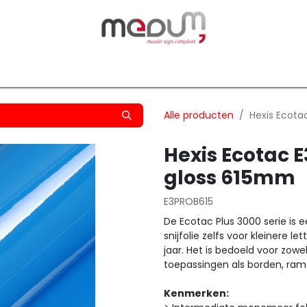
owfilm
Transfers
Silhouette
Graphtec
Hard-/Sof
Alle producten
Hexis Ecota
Hexis Ecotac 
gloss 615mm
E3PROB615
De Ecotac Plus 3000 serie is 
snijfolie zelfs voor kleinere
jaar. Het is bedoeld voor zowe
toepassingen als borden, ram
Kenmerken: