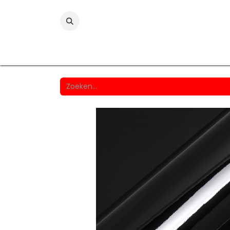
Folies
Printmedia
Laminaten
Wind