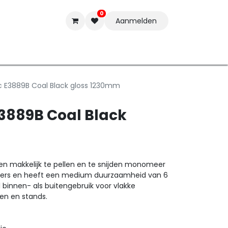
0
Aanmelden
t-ware
Inkten
Tools
Nieuwe Producten
Onderste
c E3889B Coal Black gloss 1230mm
E3889B Coal Black
een makkelijk te pellen en te snijden monomeer
 letters en heeft een medium duurzaamheid van 6
l binnen- als buitengebruik voor vlakke
en en stands.