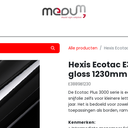
owfilm
Transfers
Silhouette
Graphtec
Hard-/Sof
Alle producten
Hexis Ecota
Hexis Ecotac 
gloss 1230mm
E3889B1230
De Ecotac Plus 3000 serie is 
snijfolie zelfs voor kleinere
jaar. Het is bedoeld voor zowe
toepassingen als borden, ram
Kenmerken: