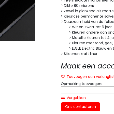
> Intermediate monomeer fol
> Dikte 80 microns
> Zowel in glanzend als matte
> Kleurloze permanente solven
> Duurzaamheid van de folies
> Wit en Zwart tot 6 jaar
> Kleuren andere dan onde
> Metallic kleuren tot 4 ja
> Kleuren met rood, geel, or
> E3ELE Electric Blauw en tr
> Siliconen kraft liner
Maak een accou
Toevoegen aan verlanglijs
Opmerking toevoegen:
Vergelijken
Ons contacteren