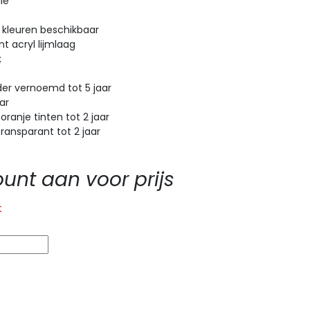
ie
 kleuren beschikbaar
t acryl lijmlaag
;
r vernoemd tot 5 jaar
ar
anje tinten tot 2 jaar
ansparant tot 2 jaar
nt aan voor prijs
t