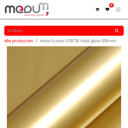
0
Alle producten
Hexis Ecotac E3871B Gold gloss 615mm