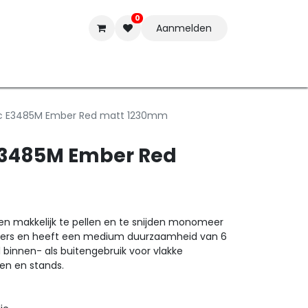
0
Aanmelden
t-ware
Inkten
Tools
Nieuwe Producten
Onderste
ac E3485M Ember Red matt 1230mm
E3485M Ember Red
een makkelijk te pellen en te snijden monomeer
 letters en heeft een medium duurzaamheid van 6
l binnen- als buitengebruik voor vlakke
en en stands.