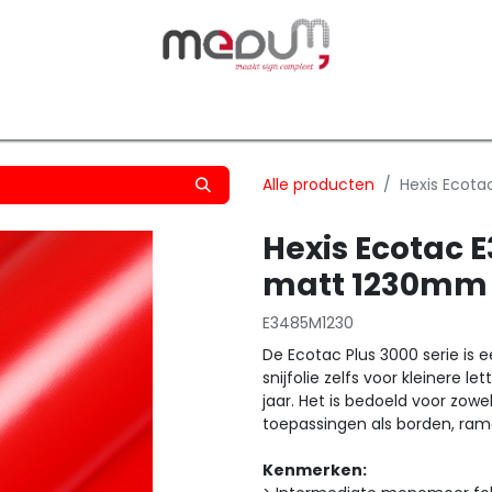
owfilm
Transfers
Silhouette
Graphtec
Hard-/Sof
Alle producten
Hexis Ecot
Hexis Ecotac 
matt 1230mm
E3485M1230
De Ecotac Plus 3000 serie is 
snijfolie zelfs voor kleinere
jaar. Het is bedoeld voor zowe
toepassingen als borden, ram
Kenmerken: