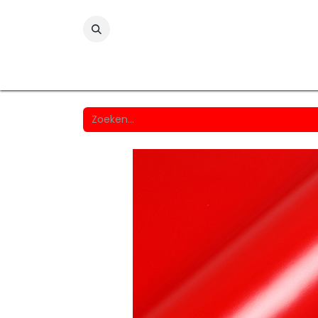
Folies
Printmedia
Laminaten
Wind