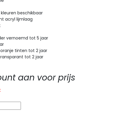
ie
 kleuren beschikbaar
t acryl lijmlaag
;
r vernoemd tot 5 jaar
ar
anje tinten tot 2 jaar
ansparant tot 2 jaar
nt aan voor prijs
t