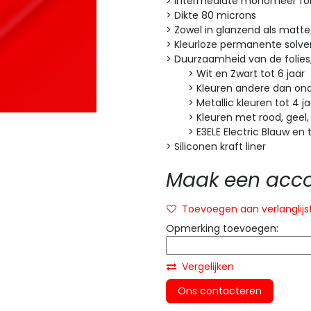
> Intermediate monomeer fol
> Dikte 80 microns
> Zowel in glanzend als matte
> Kleurloze permanente solven
> Duurzaamheid van de folies
> Wit en Zwart tot 6 jaar
> Kleuren andere dan onde
> Metallic kleuren tot 4 ja
> Kleuren met rood, geel, or
> E3ELE Electric Blauw en tr
> Siliconen kraft liner
Maak een accou
Toevoegen aan verlanglijs
Opmerking toevoegen:
Vergelijken
Ons contacteren