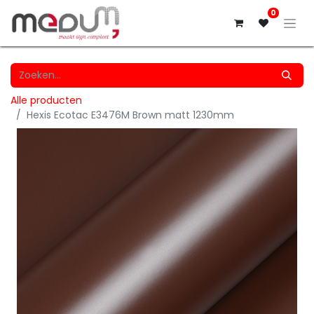
0
Alle producten
Hexis Ecotac E3476M Brown matt 1230mm