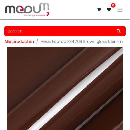
0
Alle producten
Hexis Ecotac E3476B Brown gloss 615mm