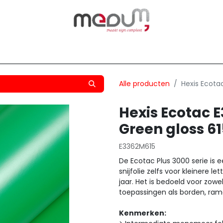
owfilm
Transfers
Silhouette
Graphtec
Hard-/Sof
Alle producten
Hexis Ecota
Hexis Ecotac 
Green gloss 
E3362M615
De Ecotac Plus 3000 serie is 
snijfolie zelfs voor kleinere
jaar. Het is bedoeld voor zowe
toepassingen als borden, ram
Kenmerken: