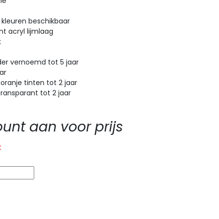
ie
 kleuren beschikbaar
t acryl lijmlaag
;
r vernoemd tot 5 jaar
ar
anje tinten tot 2 jaar
ansparant tot 2 jaar
nt aan voor prijs
t