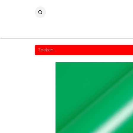
Folies
Printmedia
Laminaten
Wind