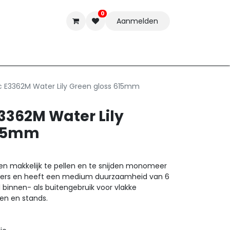
0
Aanmelden
t-ware
Inkten
Tools
Nieuwe Producten
Onderste
c E3362M Water Lily Green gloss 615mm
E3362M Water Lily
615mm
een makkelijk te pellen en te snijden monomeer
 letters en heeft een medium duurzaamheid van 6
l binnen- als buitengebruik voor vlakke
en en stands.