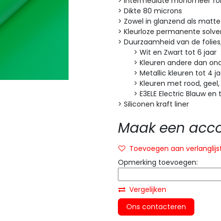
> Intermediate monomeer fol
> Dikte 80 microns
> Zowel in glanzend als matte
> Kleurloze permanente solven
> Duurzaamheid van de folies
> Wit en Zwart tot 6 jaar
> Kleuren andere dan onde
> Metallic kleuren tot 4 ja
> Kleuren met rood, geel, or
> E3ELE Electric Blauw en tr
> Siliconen kraft liner
Maak een accou
Toevoegen aan verlanglijs
Opmerking toevoegen:
Vergelijken
Ons contacteren