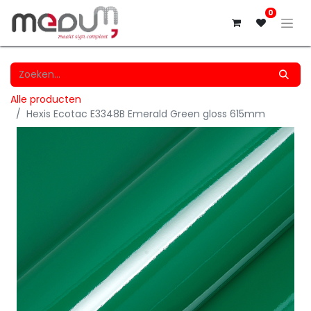
0
Alle producten
Hexis Ecotac E3348B Emerald Green gloss 615mm