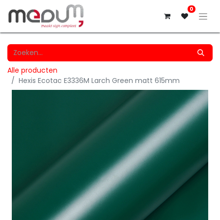
0
Alle producten
Hexis Ecotac E3336M Larch Green matt 615mm