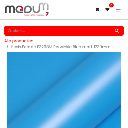
0
Alle producten
Hexis Ecotac E3298M Perwinkle Blue matt 1230mm