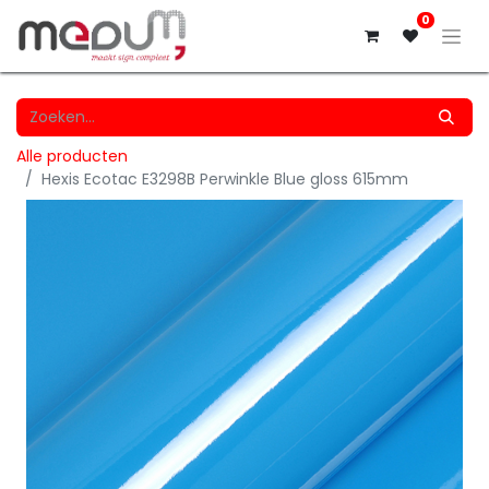
0
Alle producten
Hexis Ecotac E3298B Perwinkle Blue gloss 615mm