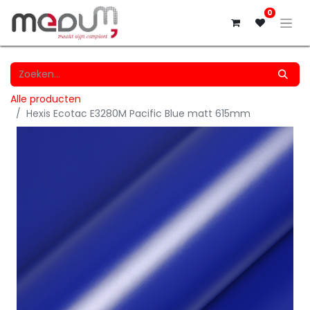
0
Alle producten
Hexis Ecotac E3280M Pacific Blue matt 615mm