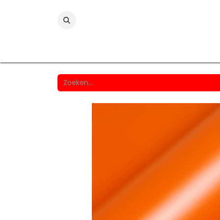
Folies
Printmedia
Laminaten
Wind