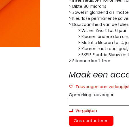
> Intermediate monomeer fol
> Dikte 80 microns
> Zowel in glanzend als matte
> Kleurloze permanente solven
> Duurzaamheid van de folies
> Wit en Zwart tot 6 jaar
> Kleuren andere dan onde
> Metallic kleuren tot 4 ja
> Kleuren met rood, geel, or
> E3ELE Electric Blauw en tr
> Siliconen kraft liner
Maak een accou
Toevoegen aan verlanglijs
Opmerking toevoegen:
Vergelijken
Ons contacteren