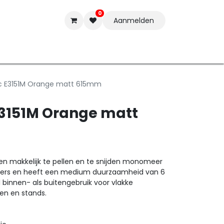
0
Aanmelden
t-ware
Inkten
Tools
Nieuwe Producten
Onderste
ac E3151M Orange matt 615mm
E3151M Orange matt
een makkelijk te pellen en te snijden monomeer
 letters en heeft een medium duurzaamheid van 6
l binnen- als buitengebruik voor vlakke
en en stands.