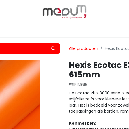
owfilm
Transfers
Silhouette
Graphtec
Hard-/Sof
Alle producten
Hexis Ecot
Hexis Ecotac 
615mm
E3151M615
De Ecotac Plus 3000 serie is 
snijfolie zelfs voor kleinere
jaar. Het is bedoeld voor zowe
toepassingen als borden, ram
Kenmerken: