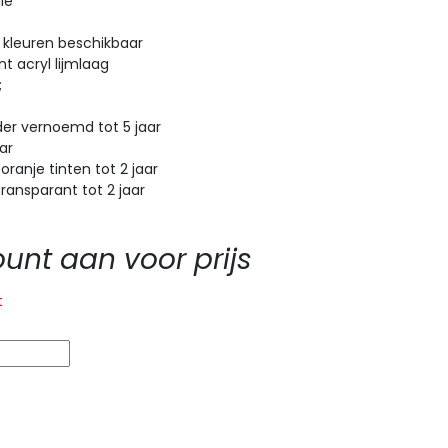
ie
 kleuren beschikbaar
t acryl lijmlaag
;
r vernoemd tot 5 jaar
ar
anje tinten tot 2 jaar
ansparant tot 2 jaar
nt aan voor prijs
t