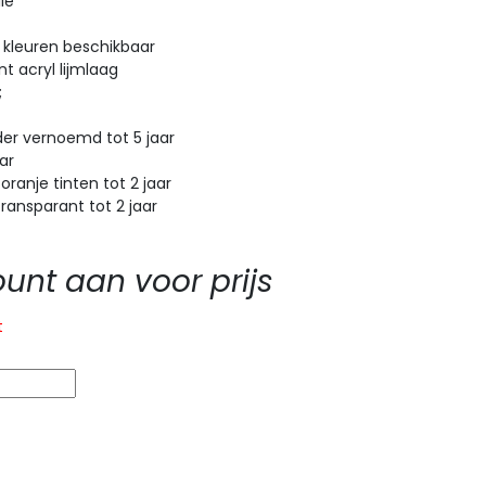
ie
 kleuren beschikbaar
t acryl lijmlaag
;
r vernoemd tot 5 jaar
ar
anje tinten tot 2 jaar
ansparant tot 2 jaar
nt aan voor prijs
t