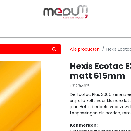
owfilm
Transfers
Silhouette
Graphtec
Hard-/Sof
Alle producten
Hexis Ecota
Hexis Ecotac E
matt 615mm
E3123M615
De Ecotac Plus 3000 serie is 
snijfolie zelfs voor kleinere
jaar. Het is bedoeld voor zowe
toepassingen als borden, ram
Kenmerken: