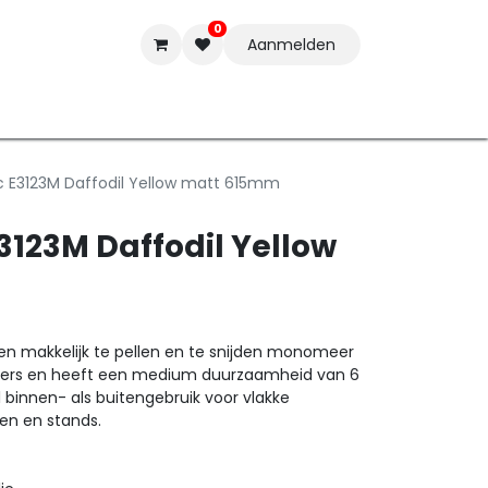
0
Aanmelden
t-ware
Inkten
Tools
Nieuwe Producten
Onderste
c E3123M Daffodil Yellow matt 615mm
3123M Daffodil Yellow
een makkelijk te pellen en te snijden monomeer
 letters en heeft een medium duurzaamheid van 6
l binnen- als buitengebruik voor vlakke
en en stands.