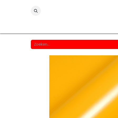
Folies
Printmedia
Laminaten
Wind