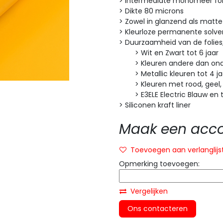
> Intermediate monomeer fol
> Dikte 80 microns
> Zowel in glanzend als matte
> Kleurloze permanente solven
> Duurzaamheid van de folies
> Wit en Zwart tot 6 jaar
> Kleuren andere dan onde
> Metallic kleuren tot 4 ja
> Kleuren met rood, geel, or
> E3ELE Electric Blauw en tr
> Siliconen kraft liner
Maak een accou
Toevoegen aan verlanglijs
Opmerking toevoegen:
Vergelijken
Ons contacteren