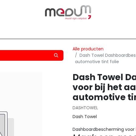
owfilm
Transfers
Silhouette
Graphtec
Hard-/Sof
Alle producten
Dash Towel Dashboardbesc
automotive tint folie
Dash Towel D
voor bij het 
automotive tin
DASHTOWEL
Dash Towel
Dashboardbescherming voor bi