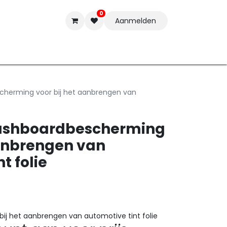
0
Aanmelden
t-ware
Inkten
Tools
Nieuwe Producten
Onderste
herming voor bij het aanbrengen van
ashboardbescherming
aanbrengen van
t folie
j het aanbrengen van automotive tint folie