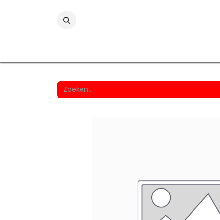
Folies
Printmedia
Laminaten
Wind