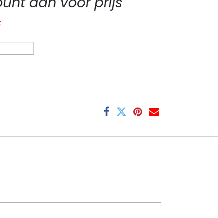
nt aan voor prijs
t